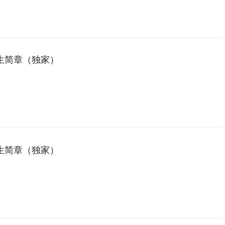
复指导、恢复陪伴与生活支持等方式，帮助服务对象改善身体状态、提升
自理能力的专业服务人员。
生简章（独家）
生简章（独家）