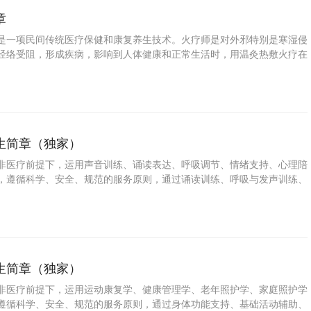
章
是一项民间传统医疗保健和康复养生技术。火疗师是对外邪特别是寒湿侵
经络受阻，形成疾病，影响到人体健康和正常生活时，用温灸热敷火疗在
除湿，通经活络，以达到增强体质，消除疾病，保障健康的特殊技术人
生简章（独家）
非医疗前提下，运用声音训练、诵读表达、呼吸调节、情绪支持、心理陪
，遵循科学、安全、规范的服务原则，通过诵读训练、呼吸与发声训练、
导与文化引导等方式，帮助服务对象改善情绪状态、增强表达能力、提升
舒适度的专业服务人员。
生简章（独家）
非医疗前提下，运用运动康复学、健康管理学、老年照护学、家庭照护学
遵循科学、安全、规范的服务原则，通过身体功能支持、基础活动辅助、