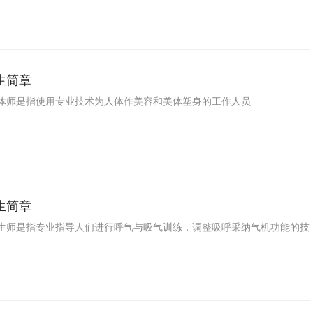
方职业技能鉴定领域的旗帜和榜样。
生简章
体师是指使用专业技术为人体作美容和美体塑身的工作人员
生简章
生师是指专业指导人们进行呼气与吸气训练，调整吸呼采纳气机功能的技