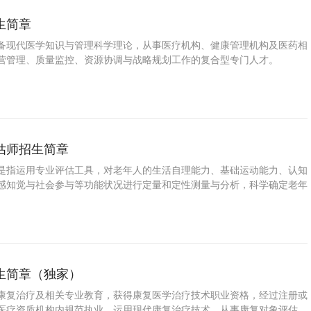
生简章
备现代医学知识与管理科学理论，从事医疗机构、健康管理机构及医药相
营管理、质量监控、资源协调与战略规划工作的复合型专门人才。
估师招生简章
是指运用专业评估工具，对老年人的生活自理能力、基础运动能力、认知
感知觉与社会参与等功能状况进行定量和定性测量与分析，科学确定老年
具评估报告的专业服务人员。
生简章（独家）
康复治疗及相关专业教育，获得康复医学治疗技术职业资格，经过注册或
医疗资质机构内规范执业，运用现代康复治疗技术，从事康复对象评估、