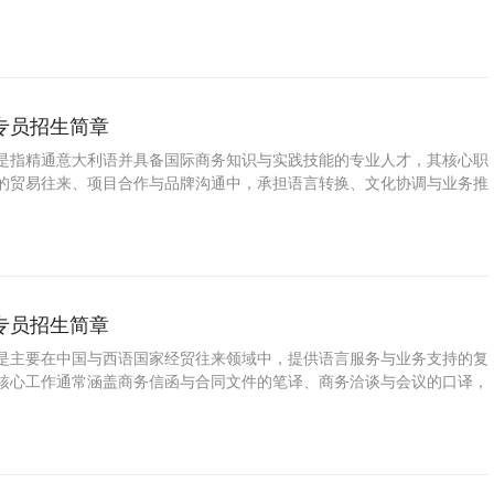
文档的翻译与撰写，以及协助参与涉外商务谈判和会展活动。
专员招生简章
是指精通意大利语并具备国际商务知识与实践技能的专业人才，其核心职
的贸易往来、项目合作与品牌沟通中，承担语言转换、文化协调与业务推
专员招生简章
是主要在中国与西语国家经贸往来领域中，提供语言服务与业务支持的复
核心工作通常涵盖商务信函与合同文件的笔译、商务洽谈与会议的口译，
市场开发、客户关系维护和进出口跟单等事务。