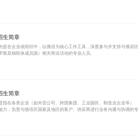
招生简章
的是在企业或组织中，以俄语为核心工作工具，深度参与并支持与俄语区
罗斯及独联体成员国）相关商业活动的专业人员。
招生简章
是指在各类企业（如外贸公司、跨国集团、工业园区、制造业企业等）
能力，负责与德语区国家及地区的客户、供应商进行业务沟通与协调的专
是语言翻译者，更是商务流程的参与者和推动者，工作贯穿于客户开发、
管理、售后服务等全流程中。