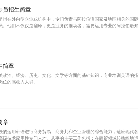
专员招生简章
是指在外向型企业或机构中，专门负责与阿拉伯语国家及地区相关的国际
员。他们不仅仅是翻译，更是业务的推动者，需要运用专业的阿拉伯语知
标市场进行业务拓展、客户关系管理、商务谈判及项目落地。
生简章
美政治、经济、历史、文化、文学等方面的基础知识，专业培训英语的指
岗位的高收入人群。
简章
强的运用韩语进行商务贸易、商务判和企业管理的综合能力，适应现代各
高级技术应用性专门人才。从事的主要工作包括：在商贸领域较熟练地运