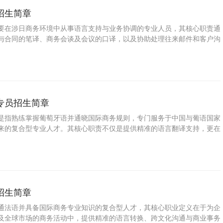
招生简章
要在涉日商务环境中从事语言支持与业务协调的专业人员，其核心职责通
与合同的笔译、商务会谈及会议的口译，以及协助处理往来邮件和客户沟
专员招生简章
是指熟练掌握葡萄牙语并通晓国际商务规则，专门服务于中国与葡语国家
来的复合型专业人才。其核心职责不仅是提供精准的语言翻译支持，更在
建跨文化沟通桥梁，深度参与海外市场开发、商务谈判、合同审核、客户
地执行等环节。
招生简章
通法语并具备国际商务专业知识的复合型人才，其核心职业定义在于为企
及全球市场的商务活动中，提供精准的语言转换、跨文化沟通与商业事务