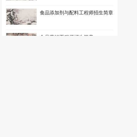
食品添加剂与配料工程师招生简章
食品营销工程师招生简章
食品营销师招生简章
新闻动态
母婴护理师
医药卫生类证书
证书大全
学员报名
合作加盟
联系我们
地址：南京市新街口中山东路9号 邮箱：china@zgks.net
母婴护理
师考试网
.
江苏英才教育信息咨询有限公司.
苏ICP备19036401号-9
苏公网安
备32010202010787号