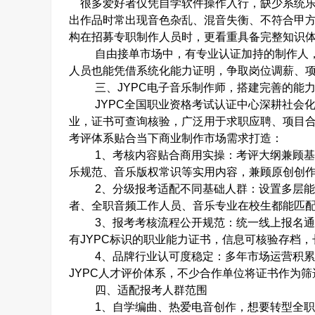
很多爱好者仅凭自学软件操作入行，缺少系统乐
出作品时常出现音色杂乱、混音失衡、不符合甲
构在招募专职制作人员时，更看重具备完整知识
自由接单市场中，有专业认证加持的制作人
人员也能凭借系统化能力证明，争取岗位调薪、
三、
JYPC
电子音乐制作师，搭建完善的能
JYPC
全国职业资格考试认证中心深耕社会
业，证书可查询核验，广泛用于求职应聘、项目
考评体系贴合当下商业制作市场需求打造：
1
、考核内容贴合商用实操
：考评大纲兼顾
乐规范、音乐版权常识等实用内容，兼顾原创创
2
、分级报考适配不同基础人群
：设置多层
者、全职音频工作人员、音乐专业在校生都能匹
3
、报考考核流程公开规范
：统一线上报名
有
JYPC
标识的职业能力证书，信息可核验存档，
4
、品牌行业认可度稳定
：多年市场运营积
JYPC
人才评价体系，不少合作单位将证书作为筛
四、
适配报考人群范围
1
、自学编曲、热爱电音创作，想要转型全