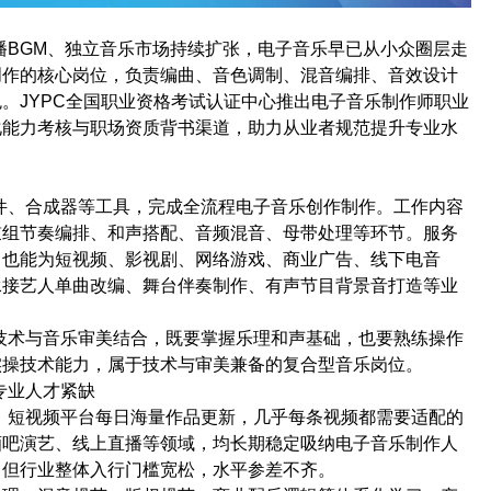
播
BGM
、独立音乐市场持续扩张，电子音乐早已从小众圈层走
创作的核心岗位，负责编曲、音色调制、混音编排、音效设计
色。
JYPC
全国职业资格考试认证中心推出电子音乐制作师职业
化能力考核与职场资质背书渠道，助力从业者规范提升专业水
件、合成器等工具，完成全流程电子音乐创作制作。工作内容
鼓组节奏编排、和声搭配、音频混音、母带处理等环节。服务
，也能为短视频、影视剧、网络游戏、商业广告、线下电音
承接艺人单曲改编、舞台伴奏制作、有声节目背景音打造等业
技术与音乐审美结合，既要掌握乐理和声基础，也要熟练操作
实操技术能力，属于技术与审美兼备的复合型音乐岗位。
专业人才紧缺
，短视频平台每日海量作品更新，几乎每条视频都需要适配的
酒吧演艺、线上直播等领域，均长期稳定吸纳电子音乐制作人
，但行业整体入行门槛宽松，水平参差不齐。