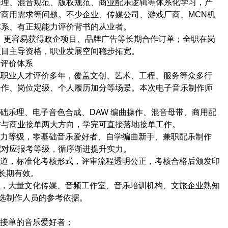
理、混音规范、版权规范、商业配乐逻辑等体系化学习，产
方商用需求等问题。不少企业、传媒公司、游戏厂商、
MCN
机
体系、有正规能力评价背书的从业者。
，更容易获得政企项目、品牌广告等长期合作订单；全职在岗
项目主导资格，职业发展空间稳步拓宽。
力评价体系
化职业人才评价多年，覆盖文创、艺术、工程、服务等众多行
合作、岗位定级、个人履历加分等场景。本次电子音乐制作师
基础乐理、电子音色合成、
DAW
编曲操作、混音母带、商用配
作与商业接单两大方向，学完可直接落地接单工作。
能力等级，零基础音乐爱好者、自学编曲新手、兼职配乐制作
配对应报考等级，循序渐进提升实力。
通道，标准化考核形式，评审流程透明公正，考核合格后颁发印
长期有效。
累，大量文化传媒、音频工作室、音乐培训机构、文旅企业熟知
选制作人员的参考依据。
职接单的音乐爱好者；