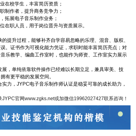
专业在校学生，丰富简历资质；
兼职制作者，提升商务竞争力；
者，拓展电子音乐制作业务；
岗位在职人员，用于岗位晋升与资质展示。
缺的提升过程，能够补齐自学容易忽略的乐理、混音、版权、
失误。证书作为可视化能力凭证，求职时能丰富简历亮点；对
设音乐教学、编曲工作室时，也能作为师资、工作室实力展示
发展，单纯依靠软件操作已经难以长期立足，兼具审美、技
中拥有更平稳的发展空间。
合实力，
JYPC
电子音乐制作师认证是稳妥可靠的成长助力，
。
录
JYPC
官网
www.zgks.net
或加微信
19962027427
联系咨询！