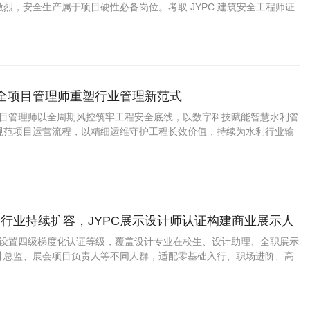
烈，安全生产属于项目硬性必备岗位。考取 JYPC 建筑安全工程师证
全防线，紧抓基建安全生产长期需求，拥有稳定的工程管理职业。
安全项目管理师重塑行业管理新范式
全项目管理师以全周期风控筑牢工程安全底线，以数字科技赋能智慧水利管
规范项目运营流程，以精细运维守护工程长效价值，持续为水利行业输
型、实战型安全管理人才，助力新时代水利工程实现安全、规范、高
守护江河安澜，赋能民生发展与生态建设
行业持续扩容，JYPC展示设计师认证构建商业展示人
价体系
计师设置四级梯度化认证等级，覆盖设计专业在校生、设计助理、全职展示
计总监、展会项目负责人等不同人群，适配零基础入行、职场进阶、高
求。