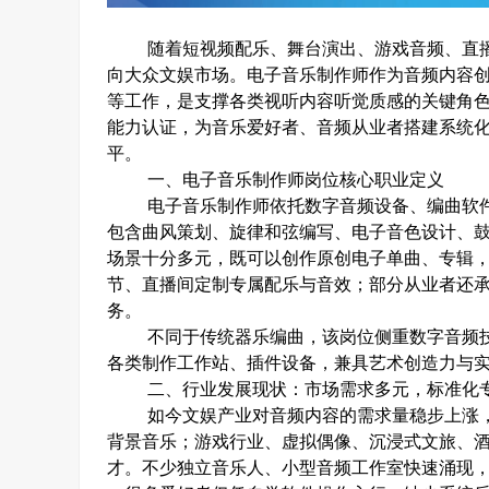
随着短视频配乐、舞台演出、游戏音频、直
向大众文娱市场。电子音乐制作师作为音频内容
等工作，是支撑各类视听内容听觉质感的关键角
能力认证，为音乐爱好者、音频从业者搭建系统
平。
一、电子音乐制作师岗位核心职业定义
电子音乐制作师依托数字音频设备、编曲软
包含曲风策划、旋律和弦编写、电子音色设计、
场景十分多元，既可以创作原创电子单曲、专辑
节、直播间定制专属配乐与音效；部分从业者还
务。
不同于传统器乐编曲，该岗位侧重数字音频
各类制作工作站、插件设备，兼具艺术创造力与
二、行业发展现状：市场需求多元，标准化
如今文娱产业对音频内容的需求量稳步上涨
背景音乐；游戏行业、虚拟偶像、沉浸式文旅、
才。不少独立音乐人、小型音频工作室快速涌现