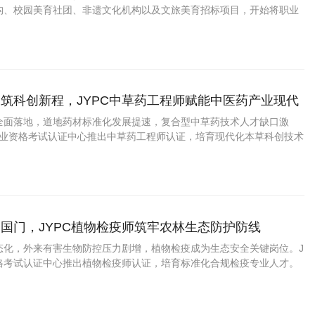
构、校园美育社团、非遗文化机构以及文旅美育招标项目，开始将职业
力评估与合作团队筛选的参考维度之一。这意味着，巴乌教学从业者的
，正在从依赖“过往教学口碑”向“可验
筑科创新程，JYPC中草药工程师赋能中医药产业现代
全面落地，道地药材标准化发展提速，复合型中草药技术人才缺口激
国职业资格考试认证中心推出中草药工程师认证，培育现代化本草科创技术
国门，JYPC植物检疫师筑牢农林生态防护防线
态化，外来有害生物防控压力剧增，植物检疫成为生态安全关键岗位。J
资格考试认证中心推出植物检疫师认证，培育标准化合规检疫专业人才。