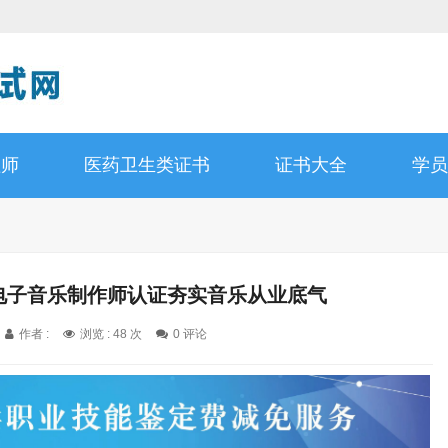
理师
医药卫生类证书
证书大全
学员
C电子音乐制作师认证夯实音乐从业底气
作者 :
浏览 : 48 次
0 评论