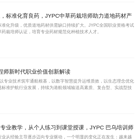
，标准化育良药，JYPC中草药栽培师助力道地药材产
标准化升级，优质道地药材供需缺口持续扩大。JYPC全国职业资格考试
草药栽培师认证，培育专业药材规范化种植技术人才。
工程师新时代职业价值创新解读
程师以专业技术筑牢通航根基，以数字智慧提升运维质效，以生态理念优化
规标准护航行业发展，持续为港航领域输送高素质、复合型、实战型技
内水运行业迈向安全、高效、绿色、智慧的高质量发展新阶段，为区域
交通提质、流域生态保护保驾护航。
专业教学，从个人练习到课堂授课，JYPC 巴乌培训师
书为你提供更规范的学习路径
行业从经验主导逐步迈向专业驱动，一个明显的变化正在发生：越来越