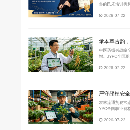
多的民乐培训机
认证作为人才能
2026-07-22
专业能力呈现方式
承本草古韵，
化
中医药振兴战略
增。JYPC全
人才。
2026-07-22
严守绿植安全
农林流通贸易常
YPC全国职业
2026-07-22