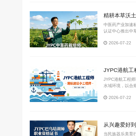
精耕本草沃土
业振兴
中医药产业加速
认证中心推出中
2026-07-22
JYPC港航
JYPC港航工
水域环境，以合
术人才，助力国
2026-07-22
经济流通、水陆
从兴趣爱好到
职业资格证
当民族器乐美育