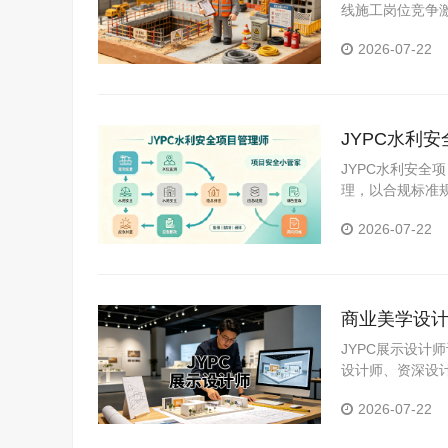
线施工岗位竞争激
书，筑牢工地安
2026-07-22
JYPC水利
JYPC水利安
理，以合规标准
送高素质、复合
2026-07-22
效、长效运营，
商业美学设计
才标准化评
JYPC展示设
设计师、资深设
端从业全阶段需
2026-07-22