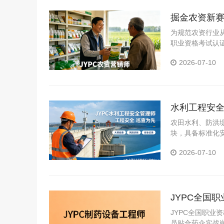
掘金农资新赛
为规范农资行业
职业资格考试认
人员、农资门店
2026-07-10
农资行业高质量
水利工程安
发展
农田水利、防洪
块，具备标准化
前景广阔
2026-07-10
JYPC全国
JYPC全国职业
员贴合药企实战