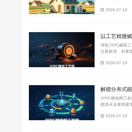
风能效利用、系
2026-07-10
以工艺精微赋
考取JYPC橡
位新标准，积累
2026-07-10
解锁分布式能
道
JYPC微电网
能源从业者搭建
度、系统优化、
2026-07-10