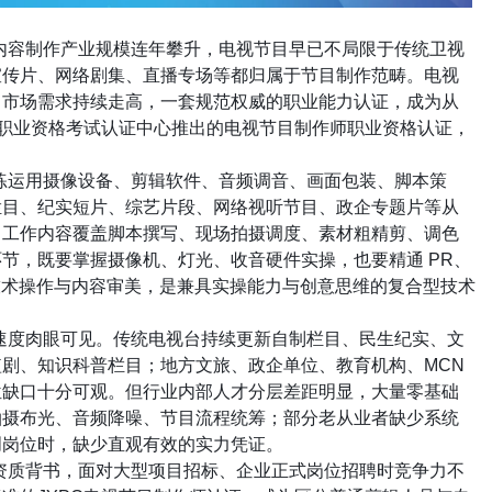
内容制作产业规模连年攀升，电视节目早已不局限于传统卫视
宣传片、网络剧集、直播专场等都归属于节目制作范畴。电视
，市场需求持续走高，一套规范权威的职业能力认证，成为从
职业资格考试认证中心推出的电视节目制作师职业资格认证，
。
练运用摄像设备、剪辑软件、音频调音、画面包装、脚本策
栏目、纪实短片、综艺片段、网络视听节目、政企专题片等从
。工作内容覆盖脚本撰写、现场拍摄调度、素材粗精剪、调色
环节，既要掌握摄像机、灯光、收音硬件实操，也要精通
PR
、
技术操作与内容审美，是兼具实操能力与创意思维的复合型技术
速度肉眼可见。传统电视台持续更新自制栏目、民生纪实、文
短剧、知识科普栏目；地方文旅、政企单位、教育机构、
MCN
位缺口十分可观。但行业内部人才分层差距明显，大量零基础
拍摄布光、音频降噪、节目流程统筹；部分老从业者缺少系统
创岗位时，缺少直观有效的实力凭证。
资质背书，面对大型项目招标、企业正式岗位招聘时竞争力不