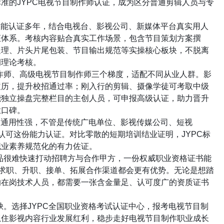
标准的
JYPC
电视节目制作师认证，成为区分普通剪辑人员与专
技能认证多年，结合电视台、影视公司、新媒体平台真实用人
证体系。考核内容贴合真实工作场景，包含节目策划方案撰
处理、片头片尾包装、节目输出规范等实操核心板块，不脱离
洞理论考核。
作师、高级电视节目制作师三个梯度，适配不同从业人群。影
履历，提升校招通过率；刚入行的剪辑、摄像学徒可考取中级
能独立操盘完整栏目的主创人员，可申报高级认证，助力晋升
业口碑。
，通用性强，不管是传统广电单位、影视传媒公司、短视
认可这份能力认证。对比零散的短期培训结业证明，
JYPC
标
职业素养规范化的有力佐证。
品很难快速打动招聘方与合作甲方，一份权威职业资格证书能
求职、升职、接单、拓展合作渠道都会更有优势。无论是想踏
的在岗技术人员，都需要一张含金量足、认可度广的资质证书
缺。选择
JYPC
全国职业资格考试认证中心，报考电视节目制
抓住影视内容行业发展红利，稳步走好电视节目制作职业成长