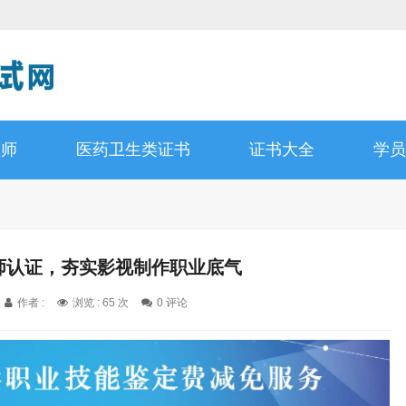
理师
医药卫生类证书
证书大全
学员
作师认证，夯实影视制作职业底气
作者 :
浏览 : 65 次
0 评论