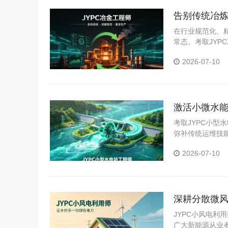
告别传统冶炼
在行业规范化、
常态。考取JY
业全新岗位标准
2026-07-10
激活小微水能
考取JYPC小
弥补传统运维技
2026-07-10
深耕分散微风
JYPC小风电
广大新能源从业