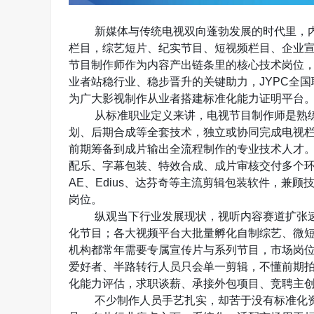
新媒体与传统电视双向蓬勃发展的时代里，
栏目，综艺短片、纪实节目、短视频栏目、企业
节目制作师作为内容产出链条里的核心技术岗位
业者站稳行业、稳步晋升的关键助力，
JYPC
全国
为广大影视制作从业者搭建标准化能力证明平台
从标准职业定义来讲，电视节目制作师是熟
划、后期合成等全套技术，独立或协同完成电视
前期筹备到成片输出全流程制作的专业技术人才
配乐、字幕包装、特效合成、成片审核交付多个
AE
、
Edius
、达芬奇等主流剪辑包装软件，兼顾
岗位。
纵观当下行业发展现状，视听内容赛道扩张
化节目；各大视频平台大批量孵化自制综艺、微
机构都常年需要专属宣传片与系列节目，市场岗
爱好者、半路转行人员只会单一剪辑，不懂前期
化能力评估，求职谈薪、承接外包项目、竞聘主
不少制作人员手艺扎实，却苦于没有标准化