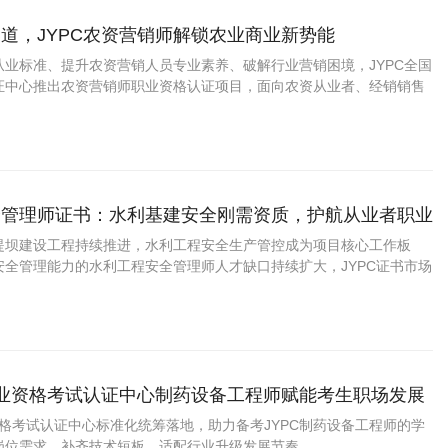
道，JYPC农资营销师解锁农业商业新势能
从业标准、提升农资营销人员专业素养、破解行业营销困境，JYPC全国
证中心推出农资营销师职业资格认证项目，面向农资从业者、经销销售
经营者、农业创业者、涉农营销人员开展系统化考评与能力培育，助力
规范化发展。
全管理师证书：水利基建安全刚需资质，护航从业者职业
堤坝建设工程持续推进，水利工程安全生产管控成为项目核心工作板
安全管理能力的水利工程安全管理师人才缺口持续扩大，JYPC证书市场
职业资格考试认证中心制药设备工程师赋能考生职场发展
资格考试认证中心标准化统筹落地，助力备考JYPC制药设备工程师的学
岗位需求，补齐技术短板，适配行业升级发展节奏。