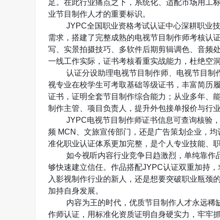
足。在此行业痛点之下，系统化、适配市场用工
业节目制作人才的重要标识。
JYPC
全国职业资格考试认证中心深耕职业
需求，搭建了完整成熟的电视节目制作师考核认
写、实景拍摄技巧、多软件后期剪辑调色、音频
一线工作实际，证书考核看重实战能力，杜绝空
认证分设助理电视节目制作师、电视节目制
视专业在校学生可考取基础等级证书，丰富简历
证书，证明全套节目制作综合能力；从业多年、
制作主管、项目负责人，提升外包接单报价与行
JYPC
电视节目制作师证书信息可查询核验
频
MCN
、文旅宣传部门，还是广告策划企业，均
准化职业认证体系更加完整，是个人专业技能、
如今视听内容行业竞争日趋激烈，单纯靠作
够快速建立信任。作品搭配
JYPC
认证双重加持，
入影视制作行业的新人，还是想要突破职业瓶颈
加持自身发展。
内容为王的时代，优质节目制作人才永远稀
作师认证，用标准化资质证明自身硬实力，牢牢